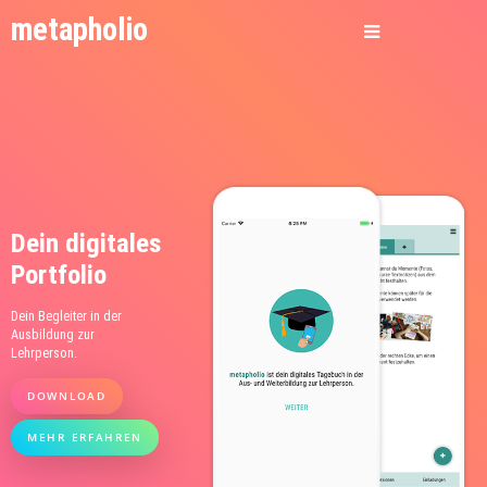
metapholio
Dein digitales
Portfolio
Dein Begleiter in der
Ausbildung zur
Lehrperson.
DOWNLOAD
MEHR ERFAHREN