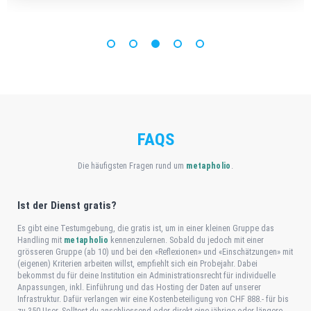
FAQS
Die häufigsten Fragen rund um
metapholio
.
Ist der Dienst gratis?
Es gibt eine Testumgebung, die gratis ist, um in einer kleinen Gruppe das
Handling mit
metapholio
kennenzulernen. Sobald du jedoch mit einer
grösseren Gruppe (ab 10) und bei den «Reflexionen» und «Einschätzungen» mit
(eigenen) Kriterien arbeiten willst, empfiehlt sich ein Probejahr. Dabei
bekommst du für deine Institution ein Administrationsrecht für individuelle
Anpassungen, inkl. Einführung und das Hosting der Daten auf unserer
Infrastruktur. Dafür verlangen wir eine Kostenbeteiligung von CHF 888.- für bis
zu 350 User. Solltest du anschliessend oder direkt eine jährige oder längere