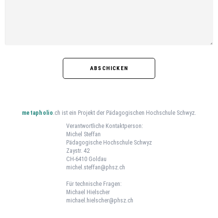
ABSCHICKEN
metapholio
.ch ist ein Projekt der
Pädagogischen Hochschule Schwyz
.
Verantwortliche Kontaktperson:
Michel Steffan
Pädagogische Hochschule Schwyz
Zaystr. 42
CH-6410 Goldau
michel.steffan@phsz.ch
Für technische Fragen:
Michael Hielscher
michael.hielscher@phsz.ch